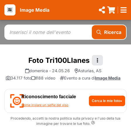
Image Media
Ricerca
Foto Tri100Llanes
domenica - 24.05.26
Asturias, AS
34.117 foto
188 video
Evento a cura di
Image Media
Riconoscimento facciale
Cerca le mie foto
Come inviare un selfie del viso
Procedendo, accetti la nostra politica sulla privacy e l'uso della tua
immagine per trovare le tue foto.